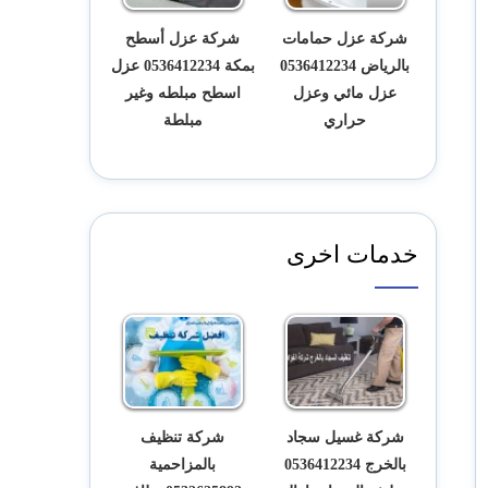
شركة عزل حمامات
شركة عزل أسطح
بالرياض 0536412234
بمكة 0536412234 عزل
عزل مائي وعزل
اسطح مبلطه وغير
حراري
مبلطة
خدمات اخرى
شركة غسيل سجاد
شركة تنظيف
بالخرج 0536412234
بالمزاحمية