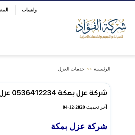
التجاوز
واتساب
التن
إلى
بحث
عن
المحتوى
الرئيسية
>>
خدمات العزل
شركة عزل بمكة 0536412234 عزل الاسطح والخزانات وعزل الفوم
آخر تحديث
2020-12-04
شركة عزل بمكة