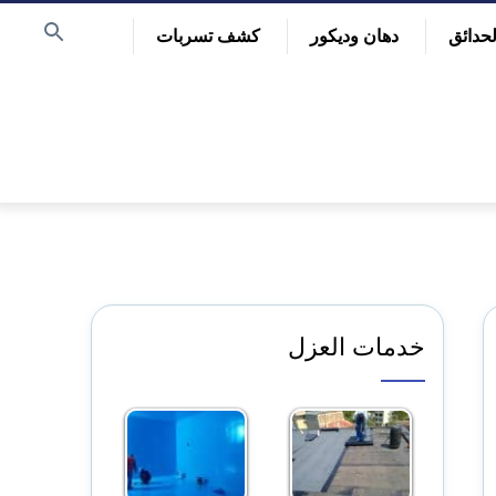
حدائق
دهان وديكور
كشف تسربات
خدمات العزل