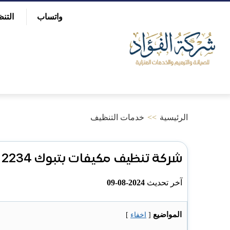
التجاوز
واتساب
التن
إلى
بحث
عن
المحتوى
الرئيسية
>>
خدمات التنظيف
شركة تنظيف مكيفات بتبوك 0536412234 غسيل مكيفات سبليت ومركزي
آخر تحديث
2024-08-09
المواضيع
[
اخفاء
]