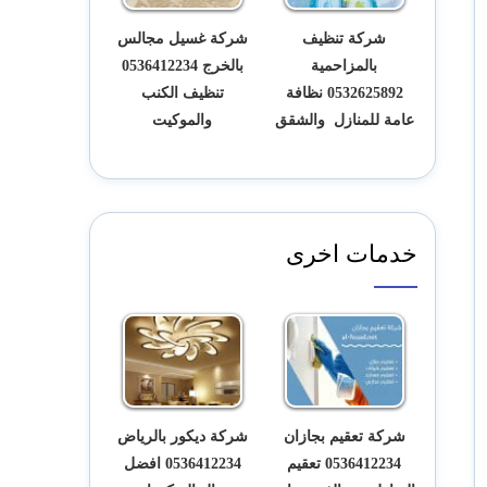
شركة تنظيف
شركة غسيل مجالس
بالمزاحمية
بالخرج 0536412234
0532625892 نظافة
تنظيف الكنب
عامة للمنازل والشقق
والموكيت
خدمات اخرى
شركة تعقيم بجازان
شركة ديكور بالرياض
0536412234 تعقيم
0536412234 افضل