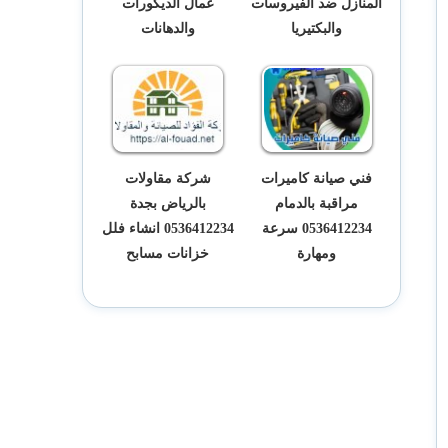
المنازل ضد الفيروسات
عمال الديكورات
والبكتيريا
والدهانات
فني صيانة كاميرات
شركة مقاولات
مراقبة بالدمام
بالرياض بجدة
0536412234 سرعة
0536412234 انشاء فلل
ومهارة
خزانات مسابح